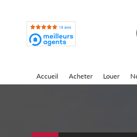
18 avis
accueil
acheter
louer