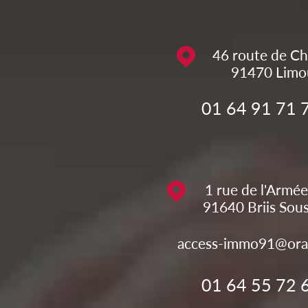
46 route de Ch
91470
Limo
01 64 91 71 
1 rue de l'Armée
91640
Briis Sou
access-immo91@ora
01 64 55 72 