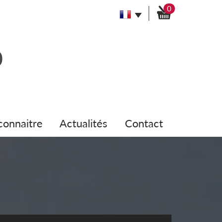
0
 connaitre
actualités
contact