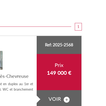
1
Ref: 2025-2568
Prix
149 000
€
Lès-Chevreuse
t en duplex au 1er et
avec WC et branchement
VOIR