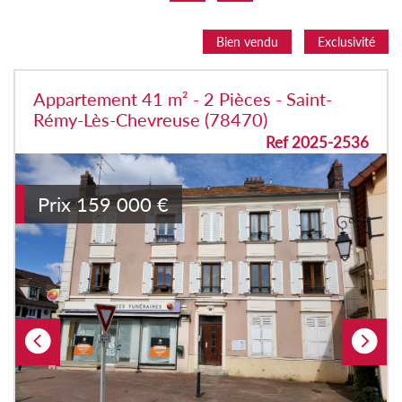
Bien vendu
Exclusivité
Appartement 41 m² - 2 Pièces - Saint-
Rémy-Lès-Chevreuse (78470)
Ref 2025-2536
Prix
159 000
€