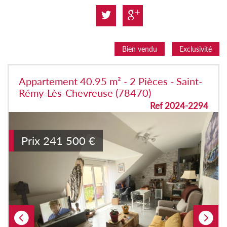
Bien vendu
Exclusivité
Appartement 40.95 m² - 2 Pièces - Saint-
Rémy-Lès-Chevreuse (78470)
Ref 2024-2294
Prix
241 500
€