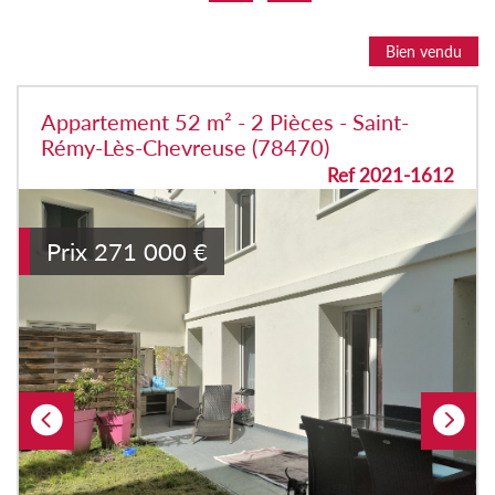
Bien vendu
Appartement 52 m² - 2 Pièces - Saint-
Rémy-Lès-Chevreuse (78470)
Ref 2021-1612
Prix
271 000
€