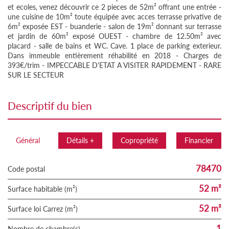
et ecoles, venez découvrir ce 2 pieces de 52m² offrant une entrée -
une cuisine de 10m² toute équipée avec acces terrasse privative de
6m² exposée EST - buanderie - salon de 19m² donnant sur terrasse
et jardin de 60m² exposé OUEST - chambre de 12.50m² avec
placard - salle de bains et WC. Cave. 1 place de parking exterieur.
Dans immeuble entièrement réhabilité en 2018 - Charges de
393€/trim - IMPECCABLE D'ETAT A VISITER RAPIDEMENT - RARE
SUR LE SECTEUR
descriptif du bien
Général
Détails +
Copropriété
Financier
78470
Code postal
52 m²
Surface habitable (m²)
52 m²
Surface loi Carrez (m²)
1
Nombre de chambre(s)