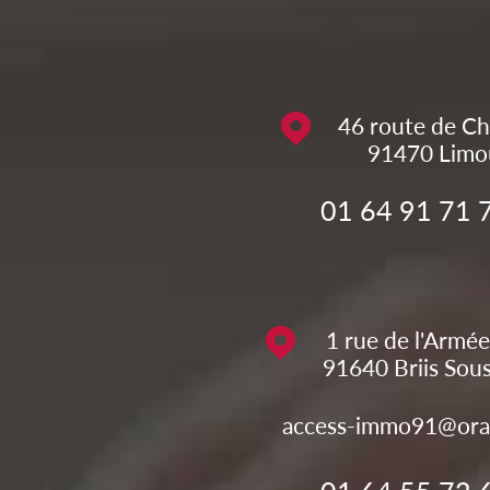
46 route de Ch
91470
Limo
01 64 91 71 
1 rue de l'Armée
91640
Briis Sou
access-immo91@ora