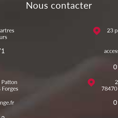
Nous contacter
artres
23 p
urs
71
acces
0
 Patton
2
s Forges
78470
0
nge.fr