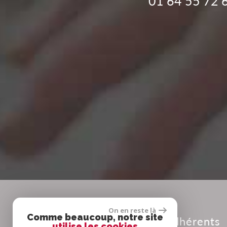
01 64 55 72 
On en reste là
Comme beaucoup, notre site
Adhérents
utilise les cookies