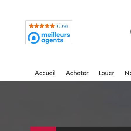
18 avis
accueil
acheter
louer