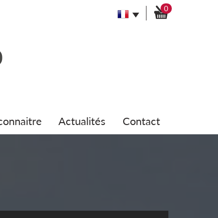
0
 connaitre
actualités
contact