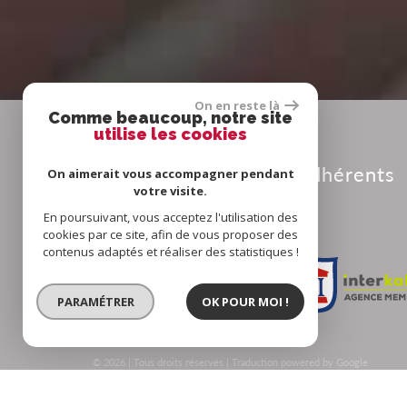
On en reste là
Comme beaucoup, notre site
utilise les cookies
Adhérents
On aimerait vous accompagner pendant
votre visite.
En poursuivant, vous acceptez l'utilisation des
cookies par ce site, afin de vous proposer des
contenus adaptés et réaliser des statistiques !
PARAMÉTRER
OK POUR MOI !
© 2026 | Tous droits réservés | Traduction powered by Google
Plan du site
-
Mentions légales
-
Nos honoraires
-
Liens
-
Admin
-
Tout
nos annonces
-
Politique RGPD