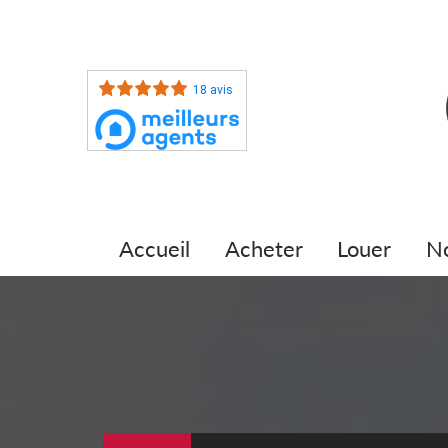
18 avis
accueil
acheter
louer