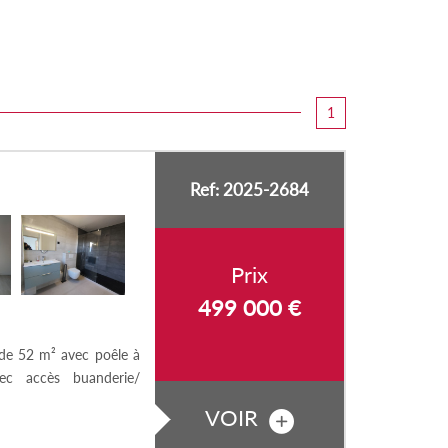
1
Ref: 2025-2684
Prix
499 000
€
 de 52 m² avec poêle à
vec accès buanderie/
VOIR