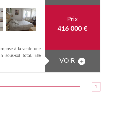
Prix
416 000
€
ropose à la vente une
sous-sol total. Elle
VOIR
1