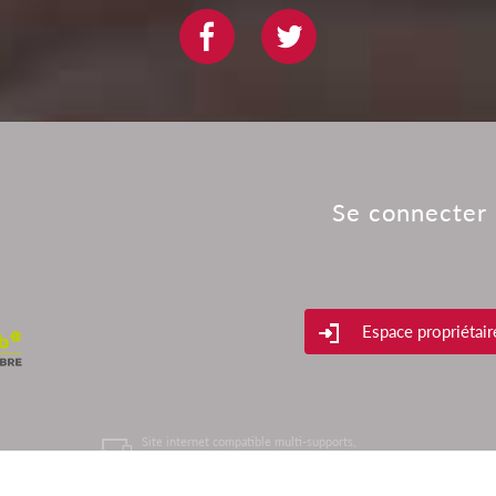
Se connecter
Espace propriétair
Site internet compatible multi-supports,
es
un seul site adaptable à tous les types d'écrans.