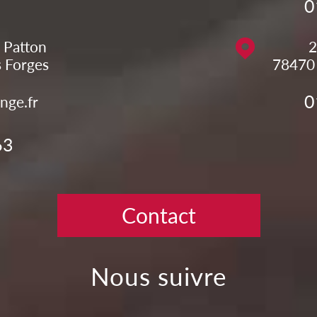
0
 Patton
2
s Forges
78470
0
nge.fr
63
Contact
Nous suivre