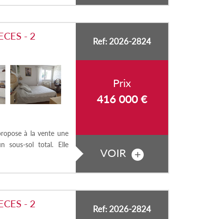
CES - 2
Ref: 2026-2824
Prix
416 000
€
ropose à la vente une
sous-sol total. Elle
VOIR
CES - 2
Ref: 2026-2824