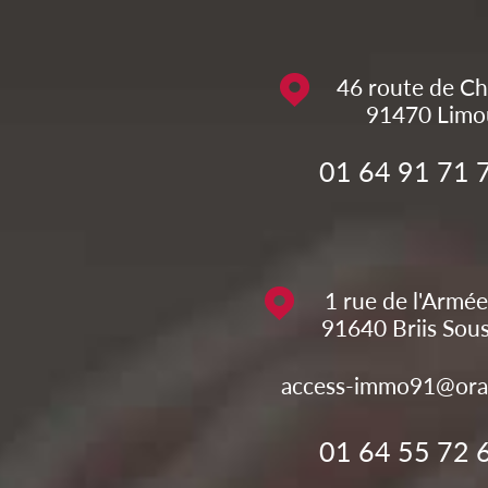
46 route de Ch
91470
Limo
01 64 91 71 
1 rue de l'Armée
91640
Briis Sou
access-immo91@ora
01 64 55 72 