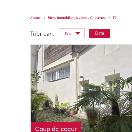
Accueil
Biens immobiliers à vendre Chevreuse
T2
Trier par :
Date
Prix
Coup de coeur