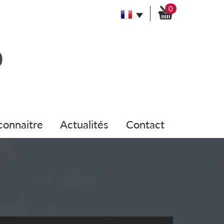
0
 connaitre
actualités
contact