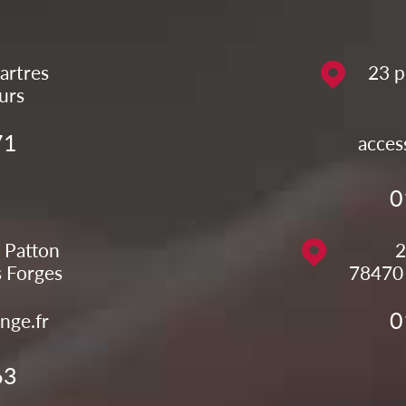
artres
23 p
urs
71
acces
0
 Patton
2
s Forges
78470
0
nge.fr
63