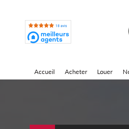
18 avis
accueil
acheter
louer