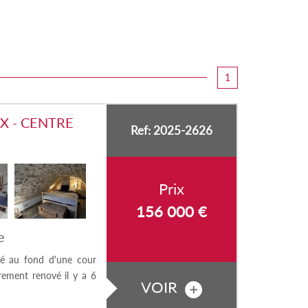
1
X - CENTRE
Ref: 2025-2626
Prix
156 000
€
e
tué au fond d'une cour
rement renové il y a 6
VOIR