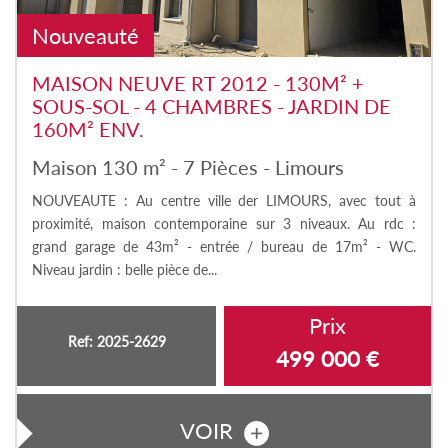
Nouveauté
MAISON NEUVE RT 2012 - 130M² +
SOUS-SOL - 4 CHAMBRES - JARDIN DE
160M² ENV.
Maison 130 m² - 7 Pièces - Limours
NOUVEAUTE : Au centre ville der LIMOURS, avec tout à
proximité, maison contemporaine sur 3 niveaux. Au rdc :
grand garage de 43m² - entrée / bureau de 17m² - WC.
Niveau jardin : belle pièce de...
Prix
Ref: 2025-2629
499 000
€
VOIR