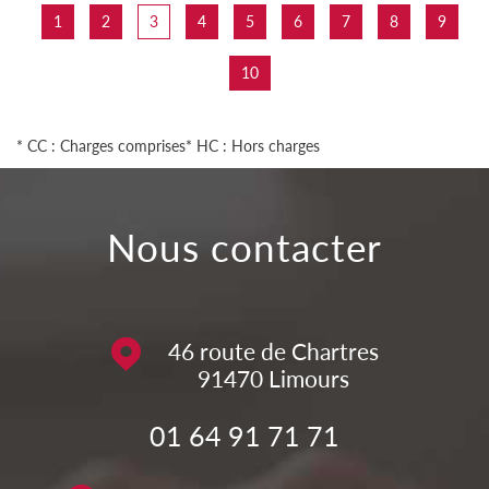
1
2
3
4
5
6
7
8
9
10
* CC : Charges comprises
* HC : Hors charges
Nous contacter
46 route de Chartres
91470
Limours
01 64 91 71 71