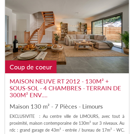
Coup de coeur
MAISON NEUVE RT 2012 - 130M² +
SOUS-SOL - 4 CHAMBRES - TERRAIN DE
300M² ENV....
Maison 130 m² - 7 Pièces - Limours
EXCLUSIVITE : Au centre ville de LIMOURS, avec tout à
proximité, maison contemporaine de 130m² sur 3 niveaux. Au
rdc : grand garage de 43m² - entrée / bureau de 17m² - WC.