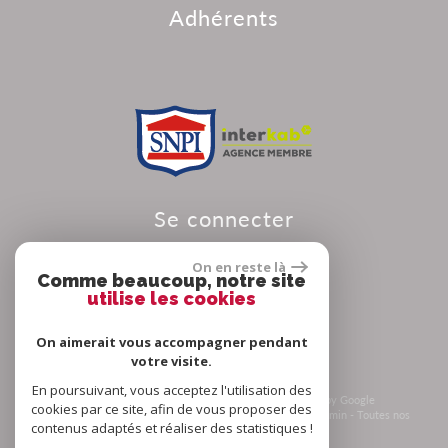
Adhérents
Se connecter
On en reste là
Comme beaucoup, notre site
utilise les cookies
Espace propriétaire
On aimerait vous accompagner pendant
votre visite.
En poursuivant, vous acceptez l'utilisation des
© 2026 | Tous droits réservés | Traduction powered by Google
cookies par ce site, afin de vous proposer des
Plan du site
-
Mentions légales
-
Nos honoraires
-
Liens
-
Admin
-
Toutes nos
contenus adaptés et réaliser des statistiques !
annonces
-
Politique RGPD