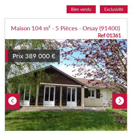
Bien vendu
Exclusivité
Maison 104 m² - 5 Pièces - Orsay (91400)
Ref 01361
Prix
389 000
€