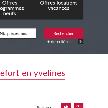
Offres
Offres locations
rogrammes
vacances
neufs
Rechercher
+ de critères
efort en yvelines
Partager sur