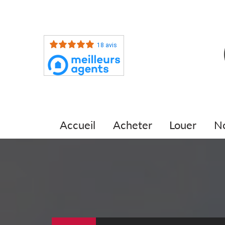
18 avis
accueil
acheter
louer