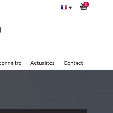
0
 connaitre
actualités
contact