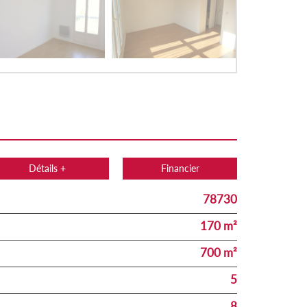
Détails +
Financier
78730
170 m²
700 m²
5
8