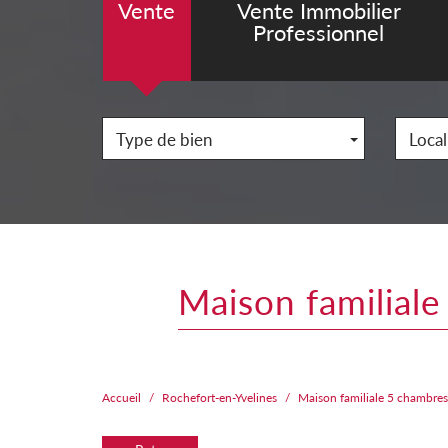
Vente
Vente Immobilier
Professionnel
Type de bien
Local
maison familia
Accueil
Rochefort-en-Yvelines
Maison familiale 5 chambr