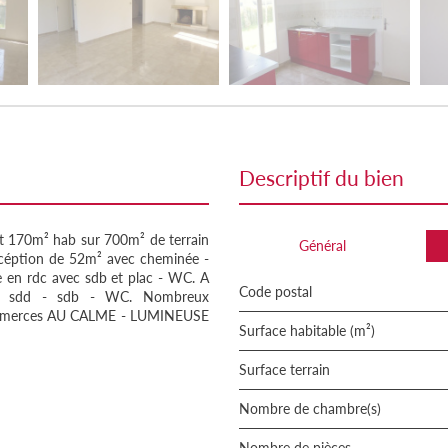
descriptif du bien
t 170m² hab sur 700m² de terrain
Général
 récéption de 52m² avec cheminée -
e en rdc avec sdb et plac - WC. A
Code postal
s - sdd - sdb - WC. Nombreux
commerces AU CALME - LUMINEUSE
Surface habitable (m²)
surface terrain
Nombre de chambre(s)
Nombre de pièces