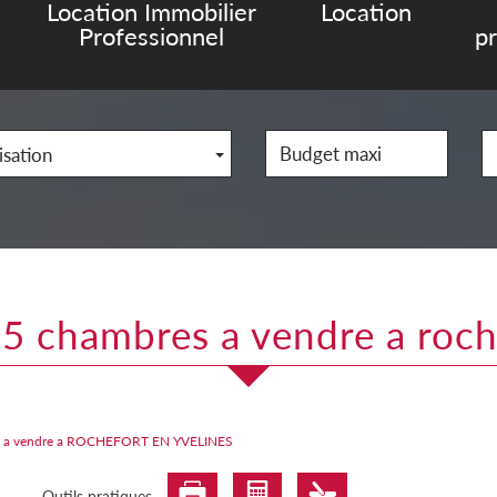
Location Immobilier
Location
Professionnel
p
isation
le 5 chambres a vendre a roch
es a vendre a ROCHEFORT EN YVELINES
Outils pratiques