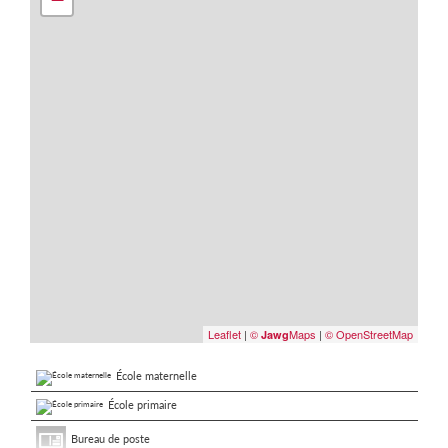
Leaflet
|
©
Maps
|
© OpenStreetMap
Jawg
École maternelle
École primaire
Bureau de poste