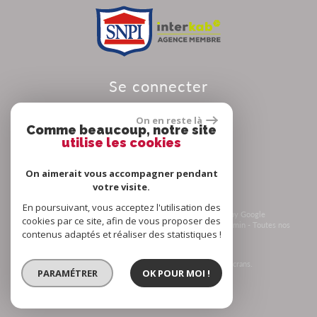
se connecter
On en reste là
Comme beaucoup, notre site
utilise les cookies
Espace propriétaire
On aimerait vous accompagner pendant
votre visite.
En poursuivant, vous acceptez l'utilisation des
© 2026 | Tous droits réservés | Traduction powered by Google
cookies par ce site, afin de vous proposer des
Plan du site
-
Mentions légales
-
Nos honoraires
-
Liens
-
Admin
-
Toutes nos
contenus adaptés et réaliser des statistiques !
annonces
-
Politique RGPD
Site internet compatible multi-supports,
un seul site adaptable à tous les types d'écrans.
PARAMÉTRER
OK POUR MOI !