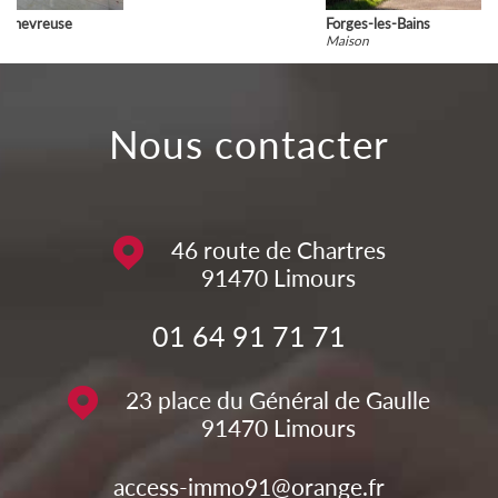
Forges-les-Bains
Maison
nous contacter
46 route de Chartres
91470
Limours
01 64 91 71 71
23 place du Général de Gaulle
91470
Limours
access-immo91@orange.fr