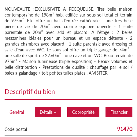
NOUVEAUTE :EXCLUSIVITE A PECQUEUSE, Tres belle maison
contemporaine de 198m² hab. edifiée sur sous-sol total et terrain
de 975m². Elle offre un hall d'entrée cathédrale - une très belle
pièce de vie de 70m² avec cuisine équipée ouverte - 1 suite
parentale de 20m² avec sdd et placard. A l'étage : 2 belles
mezzanines idéales pour un bureau et un espace détente - 2
grandes chambres avec placard - 1 suite parentale avec dressing et
salle d'eau avec WC. Le sous-sol offre un triple garage de 74m² -
une salle de sport de 22.60m² - une cave et un WC. Beau terrain de
975m² - Maison lumineuse (triple exposition) - Beaux volumes et
belle distribution - Prestations de qualité : chauffage par le sol /
baies a galandage / toit petites tuiles plates . A VISITER
descriptif du bien
Général
Détails +
Copropriété
Financier
91470
Code postal