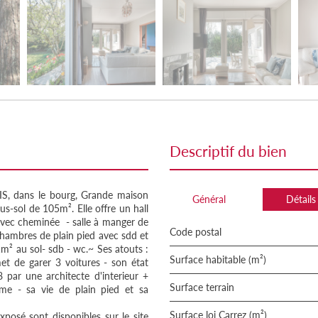
descriptif du bien
 dans le bourg, Grande maison
Général
Détails
s-sol de 105m². Elle offre un hall
avec cheminée - salle à manger de
Code postal
chambres de plain pied avec sdd et
m² au sol- sdb - wc.~ Ses atouts :
Surface habitable (m²)
met de garer 3 voitures - son état
par une architecte d'interieur +
surface terrain
lme - sa vie de plain pied et sa
Surface loi Carrez (m²)
xposé sont disponibles sur le site