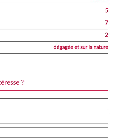
5
7
2
dégagée et sur la nature
téresse ?