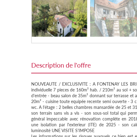
description de l'offre
NOUVEAUTE / EXCLUSIVITE : A FONTENAY LES BRIIS,
individuelle 7 pieces de 160m² hab. / 210m² au sol + sou
d'entrée - beau salon de 35m² donnant sur terrasse et 
20m² - cuisine toute equipée recente semi ouverte - 3 
wc. A l'étage : 2 belles chambres mansardée de 25 et 31
son terrain sans vis a vis - son sous-sol total qui per
général impeccable avec rénovation complète en 2018 
une isolation par l'exterieur (ITE) de 2025 - son ca
luminosité UNE VISITE S'IMPOSE
Les informations sur les risques auxquels ce bien est e