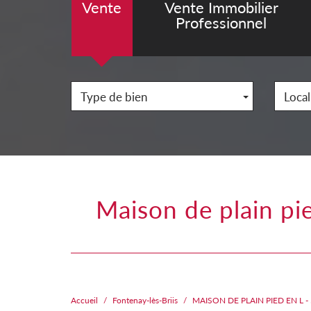
Vente
Vente Immobilier
Professionnel
Type de bien
Local
maison de plain pied en l - 5 chambres - sous sol total - terrain de
Accueil
Fontenay-lès-Briis
MAISON DE PLAIN PIED EN L 