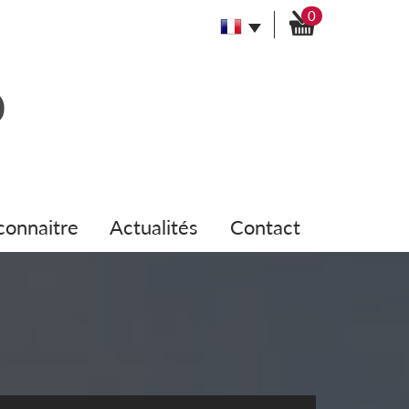
0
 connaitre
actualités
contact