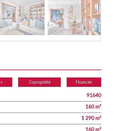
 +
Copropriété
Financier
91640
160 m²
1 290 m²
160 m²