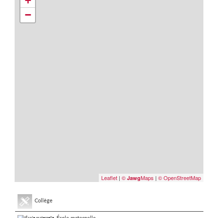
+
−
Leaflet
|
©
Maps
|
© OpenStreetMap
Jawg
Collège
École maternelle