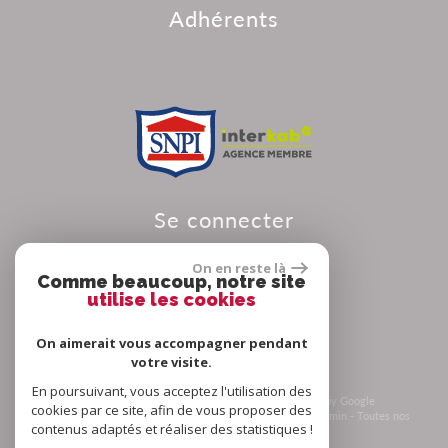
adhérents
se connecter
On en reste là
Comme beaucoup, notre site
utilise les cookies
Espace propriétaire
On aimerait vous accompagner pendant
votre visite.
En poursuivant, vous acceptez l'utilisation des
© 2026 | Tous droits réservés | Traduction powered by Google
cookies par ce site, afin de vous proposer des
Plan du site
-
Mentions légales
-
Nos honoraires
-
Liens
-
Admin
-
Toutes nos
contenus adaptés et réaliser des statistiques !
annonces
-
Politique RGPD