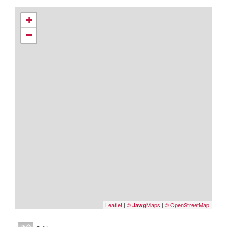
+
−
Leaflet
|
©
Maps
|
© OpenStreetMap
Jawg