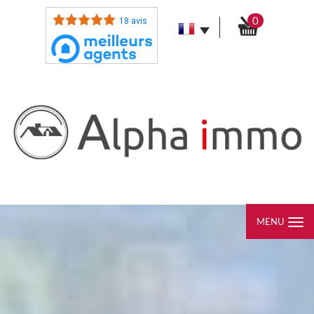
0
18 avis
MENU