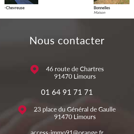
Bonnelles
Maison
nous contacter
46 route de Chartres
91470
Limours
01 64 91 71 71
23 place du Général de Gaulle
91470
Limours
access-immo91@orange.fr