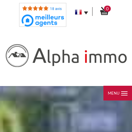
0
18 avis
MENU