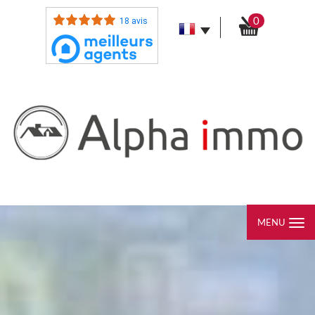
0
18 avis
MENU