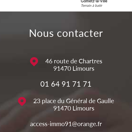
Gometz-la-Ville
Terrain à batir
nous contacter
46 route de Chartres
91470
Limours
01 64 91 71 71
23 place du Général de Gaulle
91470
Limours
access-immo91@orange.fr