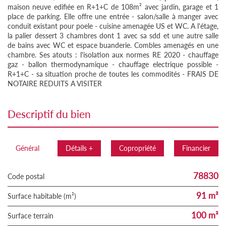
maison neuve edifiée en R+1+C de 108m² avec jardin, garage et 1
place de parking. Elle offre une entrée - salon/salle à manger avec
conduit existant pour poele - cuisine amenagée US et WC. A l'étage,
la palier dessert 3 chambres dont 1 avec sa sdd et une autre salle
de bains avec WC et espace buanderie. Combles amenagés en une
chambre. Ses atouts : l'isolation aux normes RE 2020 - chauffage
gaz - ballon thermodynamique - chauffage electrique possible -
R+1+C - sa situation proche de toutes les commodités - FRAIS DE
NOTAIRE REDUITS A VISITER
descriptif du bien
Général
Détails +
Copropriété
Financier
78830
Code postal
91 m²
Surface habitable (m²)
100 m²
surface terrain