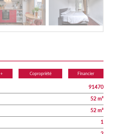
 +
Copropriété
Financier
91470
52 m²
52 m²
1
2