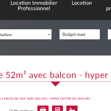
Location Immobilier
Location
Professionnel
p
isation
de 52m² avec balcon - hyper
 2 PIECES DE 52M² AVEC BALCON - HYPER CENTRE DE LIMOURS
Outils pratiques