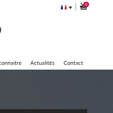
0
 connaitre
actualités
contact