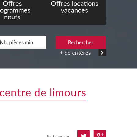
Offres
Offres locations
rogrammes
vacances
neufs
Rechercher
+ de critères
 centre de limours
Partager sur