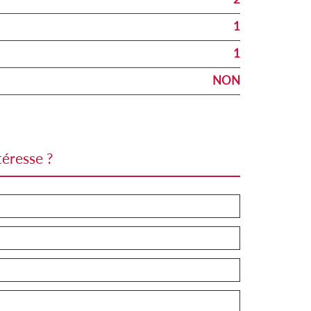
1
1
NON
téresse ?