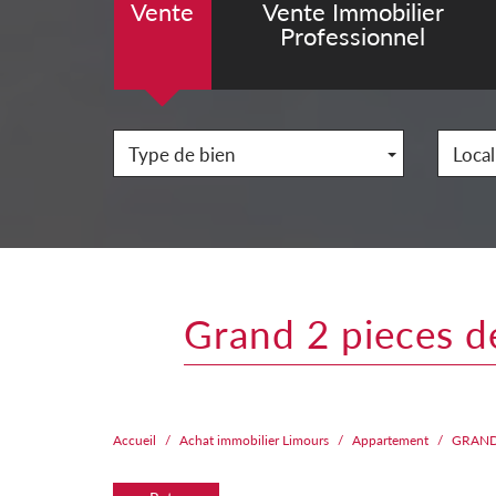
Vente
Vente Immobilier
Professionnel
Type de bien
Local
grand 2 pieces 
Accueil
Achat immobilier Limours
Appartement
GRAND