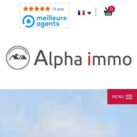
0
18 avis
MENU