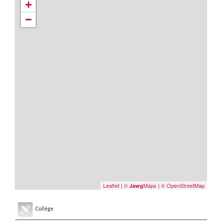
+
−
Leaflet
|
©
Maps
|
© OpenStreetMap
Jawg
Collège