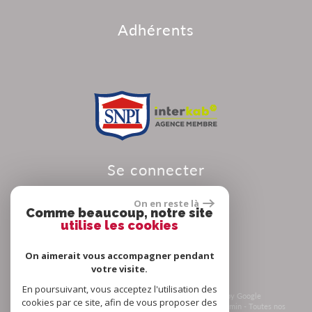
adhérents
se connecter
On en reste là
Comme beaucoup, notre site
utilise les cookies
Espace propriétaire
On aimerait vous accompagner pendant
votre visite.
En poursuivant, vous acceptez l'utilisation des
© 2026 | Tous droits réservés | Traduction powered by Google
cookies par ce site, afin de vous proposer des
Plan du site
-
Mentions légales
-
Nos honoraires
-
Liens
-
Admin
-
Toutes nos