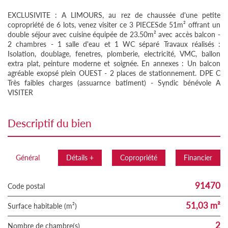
EXCLUSIVITE : A LIMOURS, au rez de chaussée d'une petite
copropriété de 6 lots, venez visiter ce 3 PIECESde 51m² offrant un
double séjour avec cuisine équipée de 23.50m² avec accès balcon -
2 chambres - 1 salle d'eau et 1 WC séparé Travaux réalisés :
Isolation, doublage, fenetres, plomberie, electricité, VMC, ballon
extra plat, peinture moderne et soignée. En annexes : Un balcon
agréable exopsé plein OUEST - 2 places de stationnement. DPE C
Très faibles charges (assuarnce batiment) - Syndic bénévole A
VISITER
descriptif du bien
Général
Détails +
Copropriété
Financier
91470
Code postal
51,03 m²
Surface habitable (m²)
2
Nombre de chambre(s)