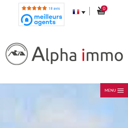
0
18 avis
MENU