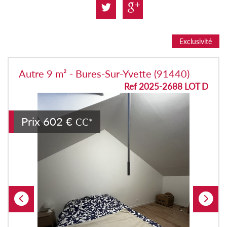
Exclusivité
Autre 9 m² - Bures-Sur-Yvette (91440)
Ref 2025-2688 LOT D
Prix
602 €
CC*