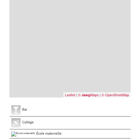
Leaflet
|
©
Maps
|
© OpenStreetMap
Jawg
Bar
Collège
École maternelle