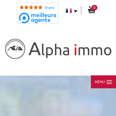
0
18 avis
MENU