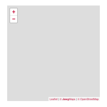
+
−
Leaflet
|
©
Maps
|
© OpenStreetMap
Jawg