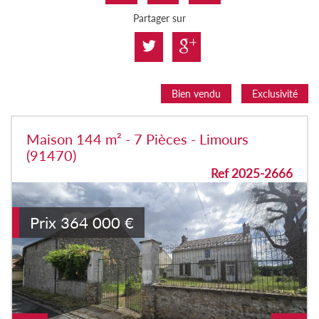
Partager sur
Bien vendu
Exclusivité
Maison 144 m² - 7 Pièces - Limours
(91470)
Ref 2025-2666
Prix
364 000
€