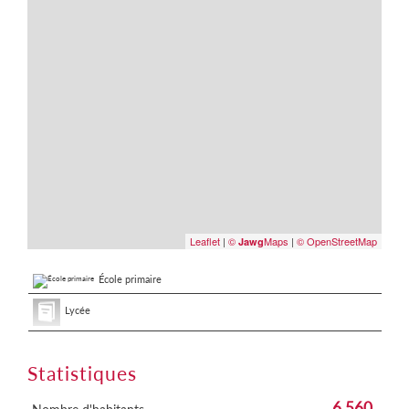
Leaflet
|
©
Maps
|
© OpenStreetMap
Jawg
École primaire
Lycée
Statistiques
6 560