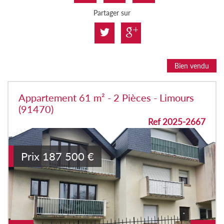
Partager sur
Bien vendu
Appartement 61 m² - 2 Pièces - Limours
(91470)
Ref 2025-2667
Prix
187 500
€