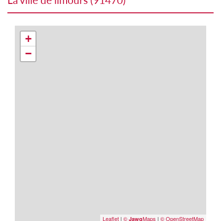
+
−
Leaflet
|
©
Maps
|
© OpenStreetMap
Jawg