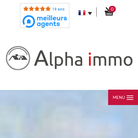
0
18 avis
MENU