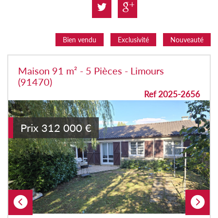
Bien vendu
Exclusivité
Nouveauté
Maison 91 m² - 5 Pièces - Limours
(91470)
Ref 2025-2656
Prix
312 000
€