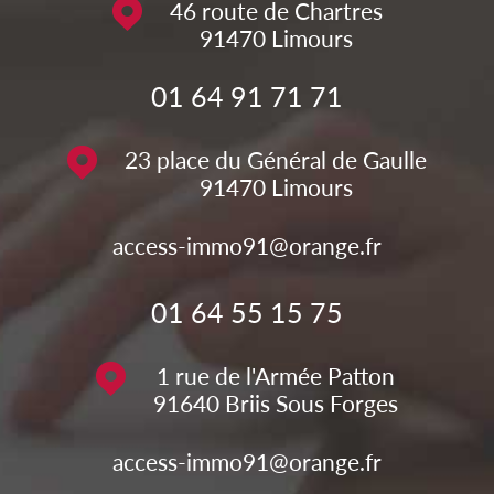
46 route de Chartres
91470
Limours
01 64 91 71 71
23 place du Général de Gaulle
91470
Limours
access-immo91@orange.fr
01 64 55 15 75
1 rue de l'Armée Patton
91640
Briis Sous Forges
access-immo91@orange.fr