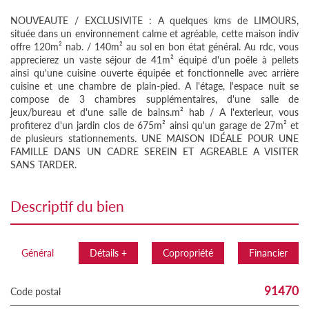
NOUVEAUTE / EXCLUSIVITE : A quelques kms de LIMOURS,
située dans un environnement calme et agréable, cette maison indiv
offre 120m² nab. / 140m² au sol en bon état général. Au rdc, vous
apprecierez un vaste séjour de 41m² équipé d'un poêle à pellets
ainsi qu'une cuisine ouverte équipée et fonctionnelle avec arrière
cuisine et une chambre de plain-pied. A l'étage, l'espace nuit se
compose de 3 chambres supplémentaires, d'une salle de
jeux/bureau et d'une salle de bains.m² hab / A l'exterieur, vous
profiterez d'un jardin clos de 675m² ainsi qu'un garage de 27m² et
de plusieurs stationnements. UNE MAISON IDÉALE POUR UNE
FAMILLE DANS UN CADRE SEREIN ET AGREABLE A VISITER
SANS TARDER.
descriptif du bien
Général
Détails +
Copropriété
Financier
91470
Code postal