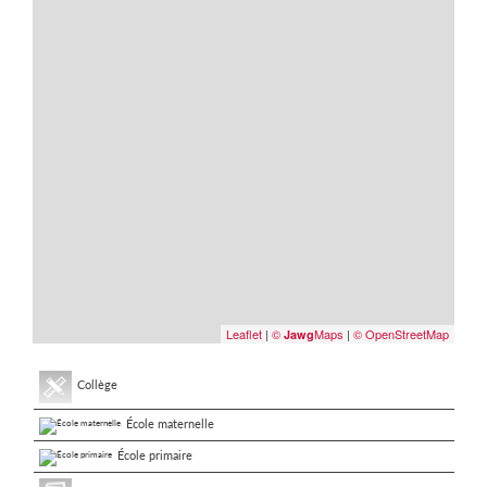
Leaflet
|
©
Maps
|
© OpenStreetMap
Jawg
Collège
École maternelle
École primaire