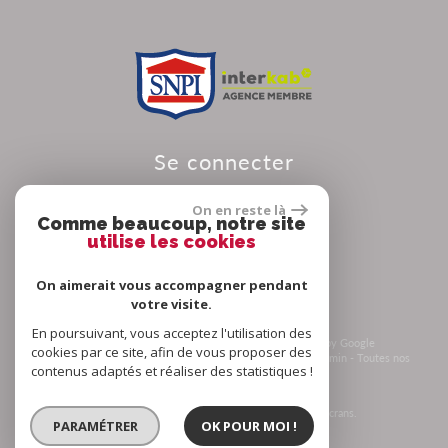
se connecter
On en reste là
Comme beaucoup, notre site
utilise les cookies
Espace propriétaire
On aimerait vous accompagner pendant
votre visite.
En poursuivant, vous acceptez l'utilisation des
© 2026 | Tous droits réservés | Traduction powered by Google
cookies par ce site, afin de vous proposer des
Plan du site
-
Mentions légales
-
Nos honoraires
-
Liens
-
Admin
-
Toutes nos
contenus adaptés et réaliser des statistiques !
annonces
-
Politique RGPD
Site internet compatible multi-supports,
un seul site adaptable à tous les types d'écrans.
PARAMÉTRER
OK POUR MOI !