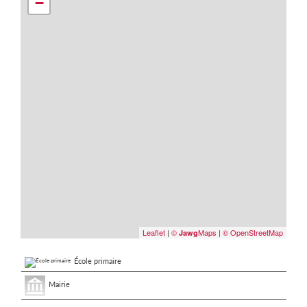
−
Leaflet
|
©
Maps
|
© OpenStreetMap
Jawg
École primaire
Mairie