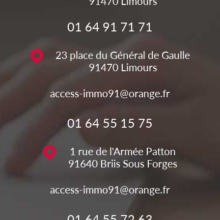
91470
Limours
01 64 91 71 71
23 place du Général de Gaulle
91470
Limours
access-immo91@orange.fr
01 64 55 15 75
1 rue de l'Armée Patton
91640
Briis Sous Forges
access-immo91@orange.fr
01 64 55 72 63