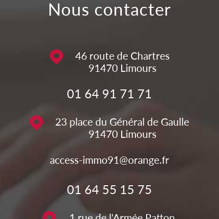
nous contacter
46 route de Chartres
91470
Limours
01 64 91 71 71
23 place du Général de Gaulle
91470
Limours
access-immo91@orange.fr
01 64 55 15 75
1 rue de l'Armée Patton