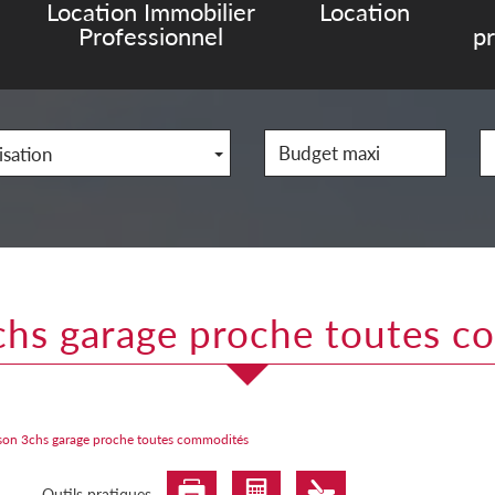
Location Immobilier
Location
Professionnel
p
isation
3chs garage proche toutes 
son 3chs garage proche toutes commodités
Outils pratiques