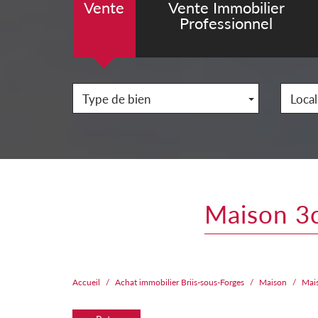
Vente
Vente Immobilier
Professionnel
Type de bien
Local
maison 
Accueil
Achat immobilier Briis-sous-Forges
Maison
Mai