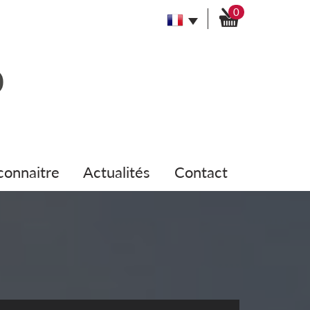
0
 connaitre
actualités
contact