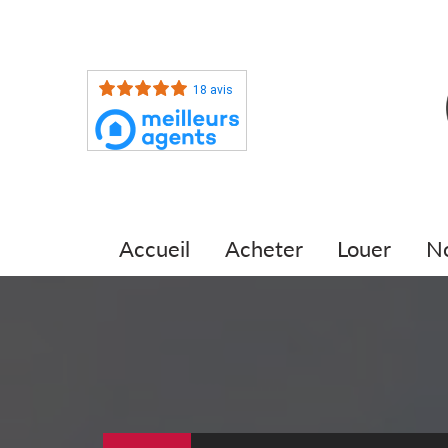
18 avis
accueil
acheter
louer