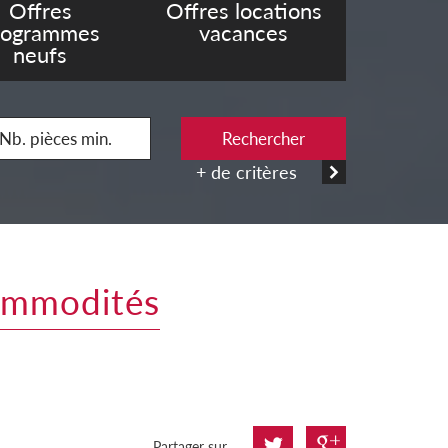
Offres
Offres locations
rogrammes
vacances
neufs
Rechercher
+ de critères
commodités
Partager sur