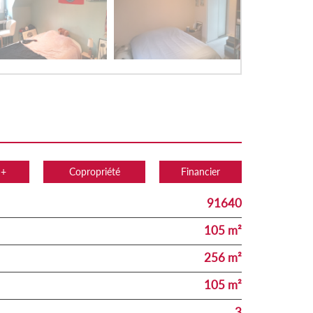
 +
Copropriété
Financier
91640
105 m²
256 m²
105 m²
3