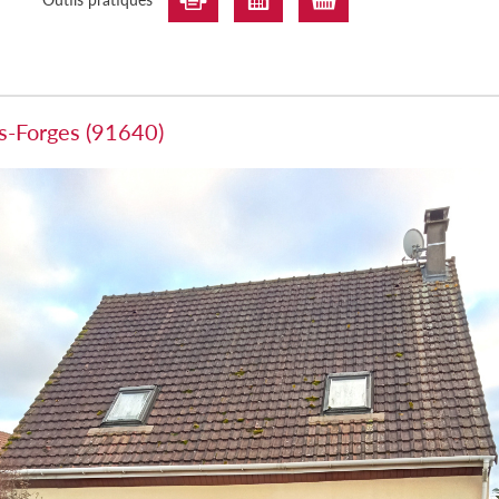
us-Forges (91640)