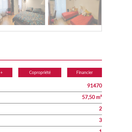
 +
Copropriété
Financier
91470
57,50 m²
2
3
1