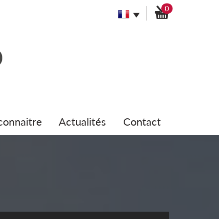
0
 connaitre
actualités
contact