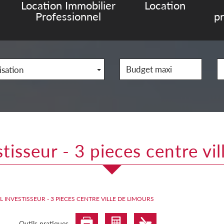
Location Immobilier
Location
Professionnel
p
isation
stisseur - 3 pieces centre vi
L INVESTISSEUR - 3 PIECES CENTRE VILLE DE LIMOURS
Outils pratiques