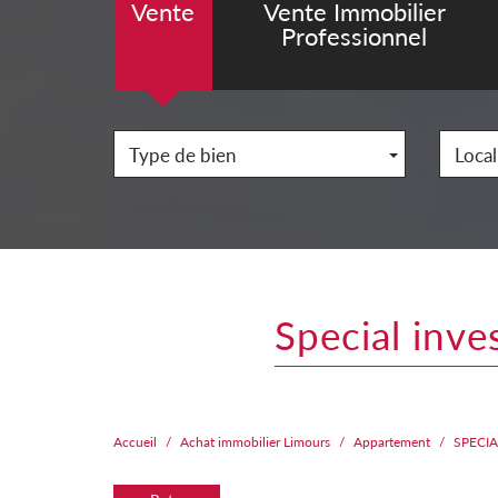
Vente
Vente Immobilier
Professionnel
Type de bien
Local
special inve
Accueil
Achat immobilier Limours
Appartement
SPECIA