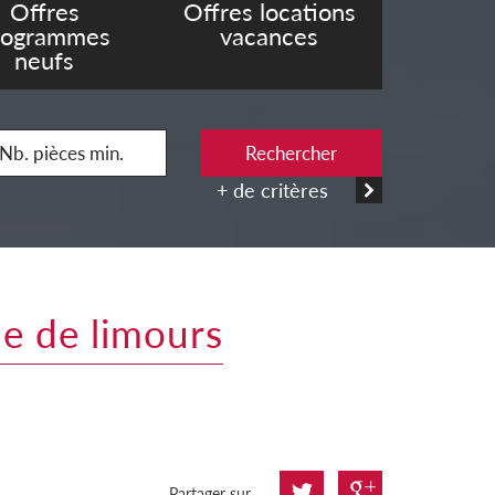
Offres
Offres locations
rogrammes
vacances
neufs
Rechercher
+ de critères
lle de limours
Partager sur