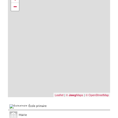
−
Leaflet
|
©
Maps
|
© OpenStreetMap
Jawg
École primaire
Mairie