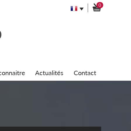
0
 connaitre
actualités
contact