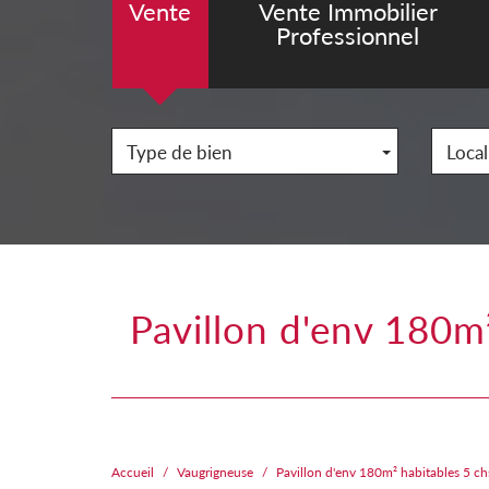
Vente
Vente Immobilier
Professionnel
Type de bien
Local
pavillon d'env 180m² habitables 5 chs bureau garaage double 576m²
Accueil
Vaugrigneuse
Pavillon d'env 180m² habitables 5 c