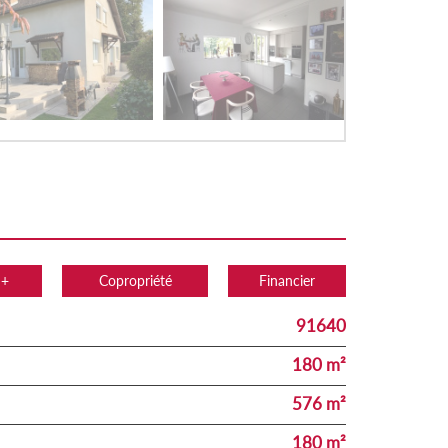
 +
Copropriété
Financier
91640
180 m²
576 m²
180 m²