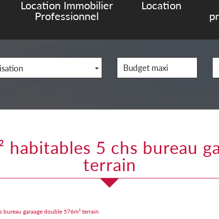
Location Immobilier
Location
Professionnel
p
isation
terrain
hs bureau garaage double 576m² terrain