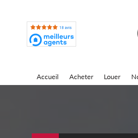
18 avis
accueil
acheter
louer