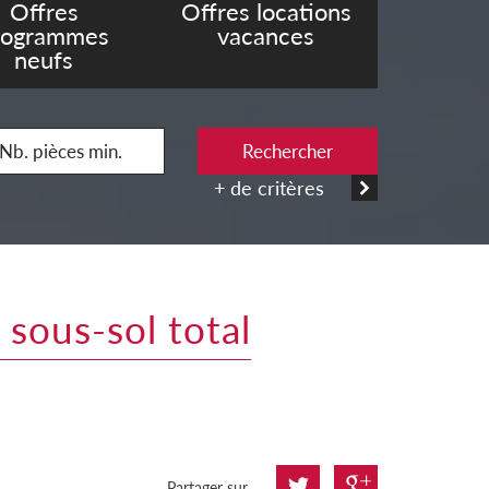
Offres
Offres locations
rogrammes
vacances
neufs
Rechercher
+ de critères
 sous-sol total
Partager sur