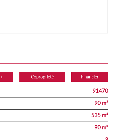
 +
Copropriété
Financier
91470
90 m²
535 m²
90 m²
3