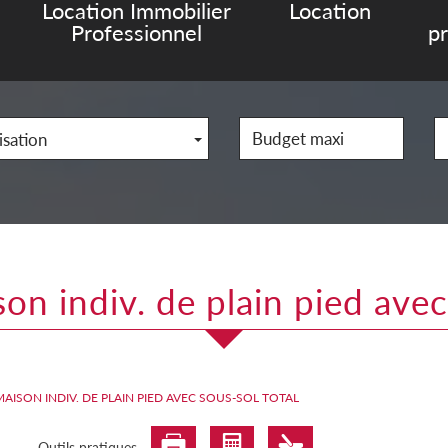
Location Immobilier
Location
Professionnel
p
isation
son indiv. de plain pied avec
MAISON INDIV. DE PLAIN PIED AVEC SOUS-SOL TOTAL
Outils pratiques