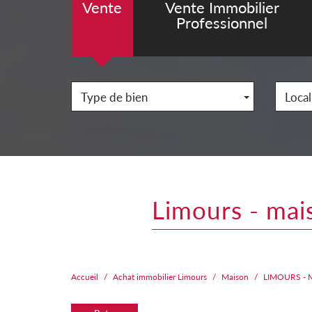
Vente
Vente Immobilier
Professionnel
Type de bien
Local
limours - mai
Accueil
Achat immobilier Limours
Maison
LIMOURS - 