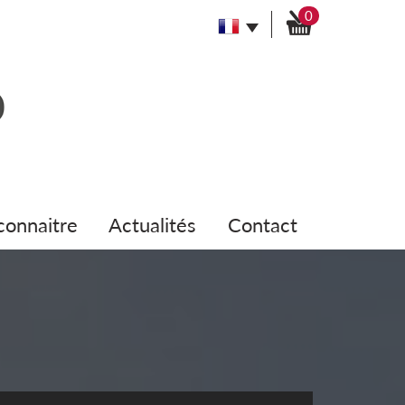
0
 connaitre
actualités
contact