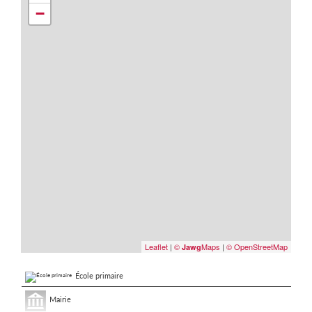
−
Leaflet
|
©
Maps
|
© OpenStreetMap
Jawg
École primaire
Mairie