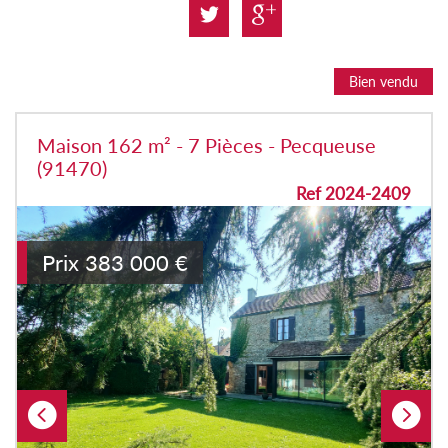
Bien vendu
Maison 162 m² - 7 Pièces - Pecqueuse
(91470)
Ref 2024-2409
Prix
383 000
€