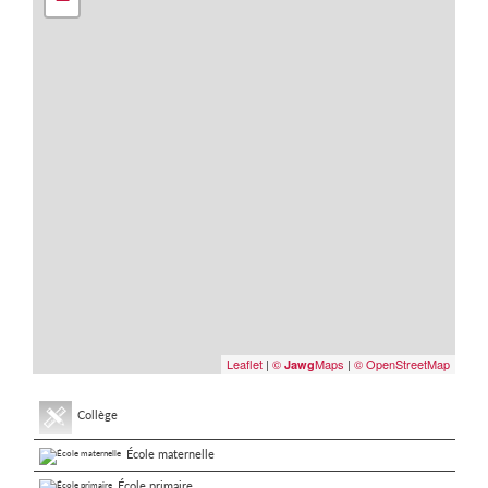
Leaflet
|
©
Maps
|
© OpenStreetMap
Jawg
Collège
École maternelle
École primaire