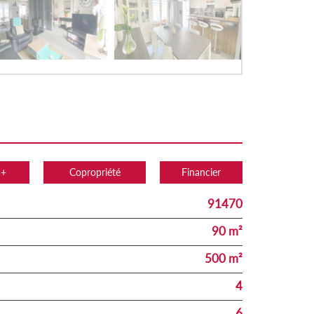
 +
Copropriété
Financier
91470
90 m²
500 m²
4
6