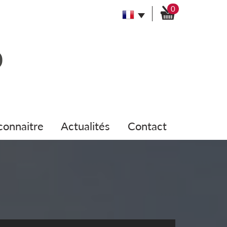
0
 connaitre
actualités
contact