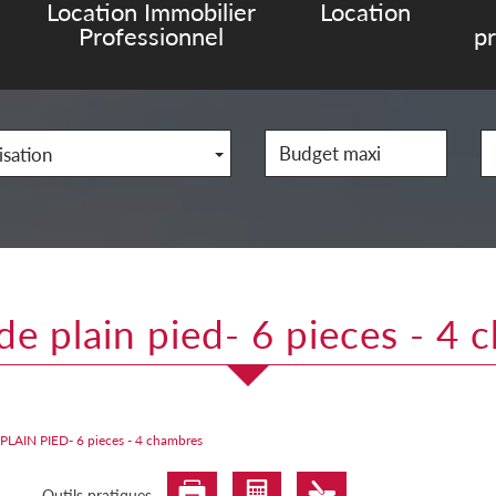
Location Immobilier
Location
Professionnel
p
isation
 de plain pied- 6 pieces - 4
LAIN PIED- 6 pieces - 4 chambres
Outils pratiques