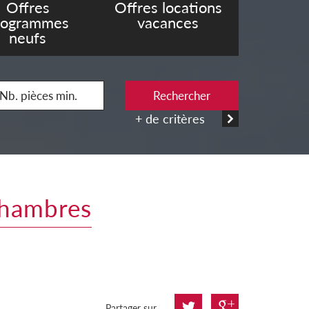
Offres
Offres locations
rogrammes
vacances
neufs
Rechercher
+ de critères
 chambres
Partager sur