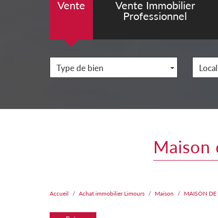
Vente
Vente Immobilier
Professionnel
Type de bien
Local
maison
Accueil
Achat immobilier Limours
Maison
MAISON DE P