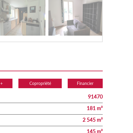
 +
Copropriété
Financier
91470
181 m²
2 545 m²
145 m²