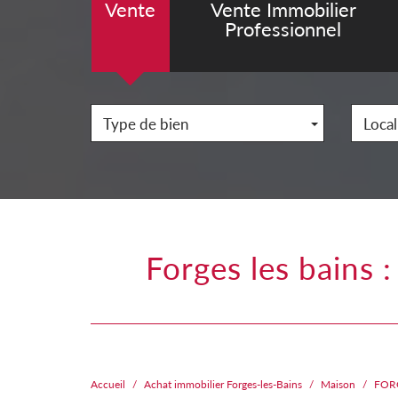
Vente
Vente Immobilier
Professionnel
Type de bien
Local
forges les bains : maison sur sous sol total et terrain arboré de
Accueil
Achat immobilier Forges-les-Bains
Maison
FORG