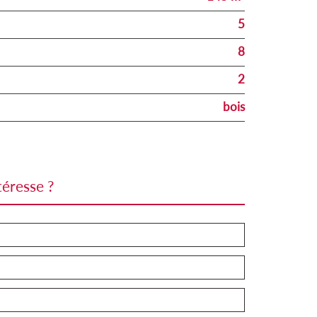
5
8
2
bois
téresse ?