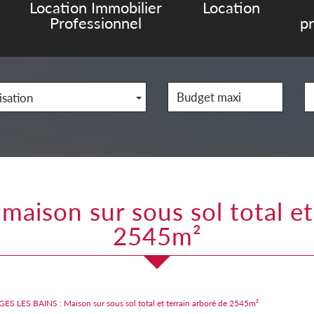
Location Immobilier
Location
Professionnel
p
isation
2545m²
ES LES BAINS : Maison sur sous sol total et terrain arboré de 2545m²