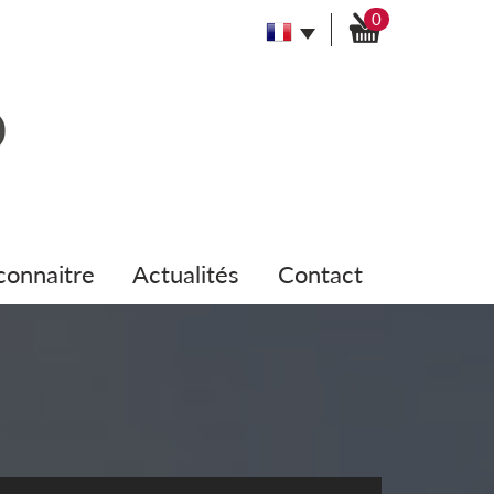
0
 connaitre
actualités
contact