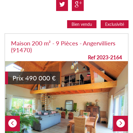
Bien vendu
Exclusivité
Maison 200 m² - 9 Pièces - Angervilliers
(91470)
Ref 2023-2164
Prix
490 000
€