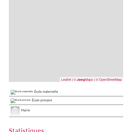
Leaflet
|
©
Maps
|
© OpenStreetMap
Jawg
École maternelle
École primaire
Mairie
Statistiques