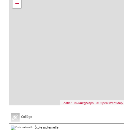
−
Leaflet
|
©
Maps
|
© OpenStreetMap
Jawg
Collège
École maternelle