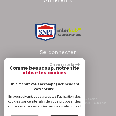
se connecter
On en reste là
Comme beaucoup, notre site
utilise les cookies
Espace propriétaire
On aimerait vous accompagner pendant
votre visite.
En poursuivant, vous acceptez l'utilisation des
© 2026 | Tous droits réservés | Traduction powered by Google
cookies par ce site, afin de vous proposer des
Plan du site
-
Mentions légales
-
Nos honoraires
-
Liens
-
Admin
-
Toutes nos
contenus adaptés et réaliser des statistiques !
annonces
-
Politique RGPD
Site internet compatible multi-supports,