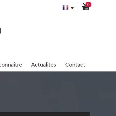
0
 connaitre
actualités
contact