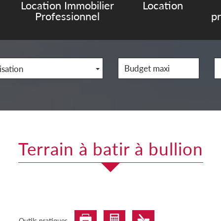
Location Immobilier
Location
Professionnel
p
isation
terrain à batir à bullion
Outils pratiques