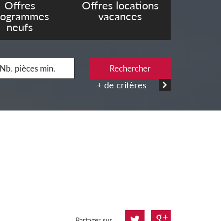
Offres
Offres locations
rogrammes
vacances
neufs
Rechercher
+ de critères
Partager sur