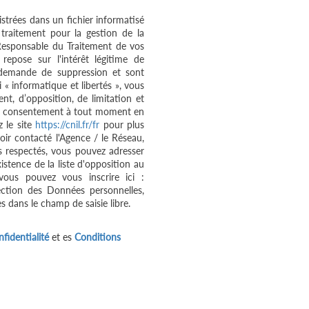
istrées dans un fichier informatisé
raitement pour la gestion de la
 Responsable du Traitement de vos
repose sur l'intérêt légitime de
 demande de suppression et sont
« informatique et libertés », vous
ent, d’opposition, de limitation et
tre consentement à tout moment en
 le site
https://cnil.fr/fr
pour plus
oir contacté l'Agence / le Réseau,
s respectés, vous pouvez adresser
stence de la liste d'opposition au
vous pouvez vous inscrire ici :
ection des Données personnelles,
s dans le champ de saisie libre.
fidentialité
et es
Conditions