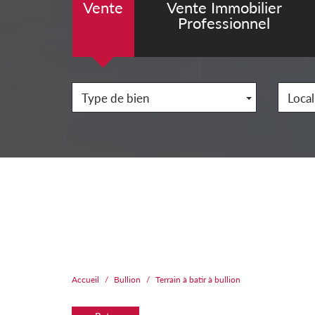
Vente
Vente Immobilier
Professionnel
Type de bien
Local
Accueil
Bullion
Terrain à batir à bullion