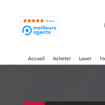
18 avis
accueil
acheter
louer