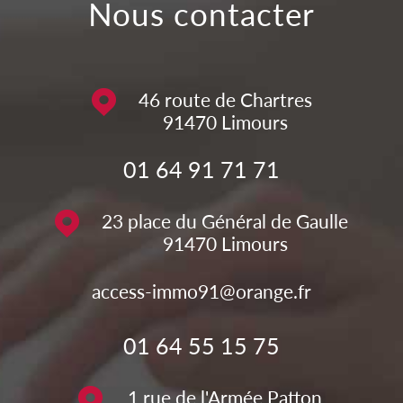
nous contacter
46 route de Chartres
91470
Limours
01 64 91 71 71
23 place du Général de Gaulle
91470
Limours
access-immo91@orange.fr
01 64 55 15 75
1 rue de l'Armée Patton