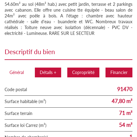
54.60m² au sol (48m² hab.) avec petit jardin, terrasse et 2 parkings
avec cabanon. Elle offre une cuisine tte équipée - beau salon de
24m² avec poêle à bois. A l'étage : chambre avec hauteur
cathédrale - salle d'eau - buanderie et WC. Nombreux travaux
réalisés : Toiture neuve avec isolation (décennale) - PVC DV -
electricité - Lumineuse. RARE SUR LE SECTEUR
descriptif du bien
Général
Détails +
Copropriété
Financier
91470
Code postal
47,80 m²
Surface habitable (m²)
71 m²
surface terrain
54 m²
Surface loi Carrez (m²)
1