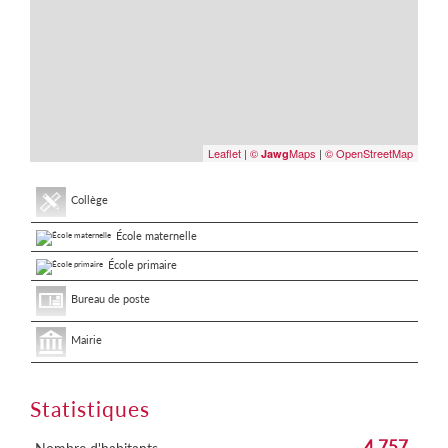
Leaflet
|
©
Maps
|
© OpenStreetMap
Jawg
Collège
École maternelle
École primaire
Bureau de poste
Mairie
Statistiques
4 757