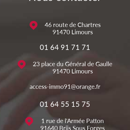
46 route de Chartres
91470
Limours
01 64 91 71 71
23 place du Général de Gaulle
91470
Limours
access-immo91@orange.fr
01 64 55 15 75
1 rue de l'Armée Patton
91640
Briis Sous Forges