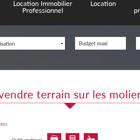
Location Immobilier
Location
Professionnel
p
isation
a vendre terrain sur les molie
ERES
Outils pratiques