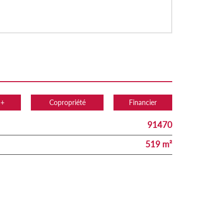
 +
Copropriété
Financier
91470
519 m²