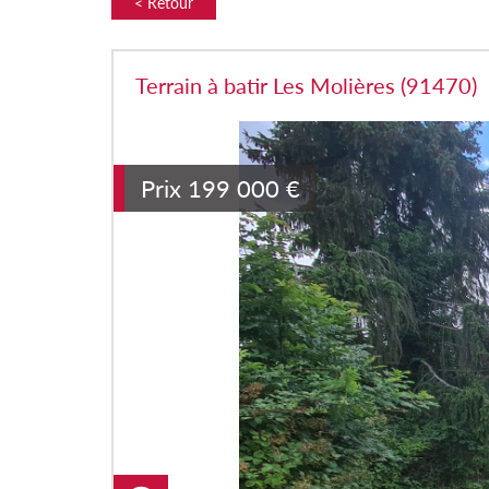
< Retour
Terrain à batir Les Molières (91470)
Prix
199 000
€