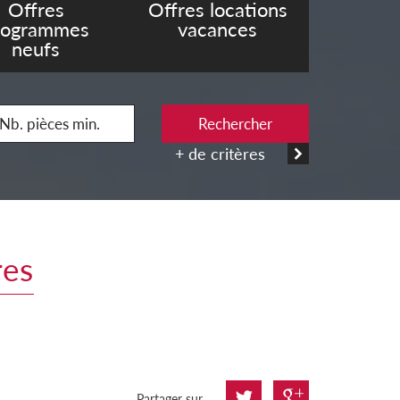
Offres
Offres locations
rogrammes
vacances
neufs
Rechercher
+ de critères
res
Partager sur